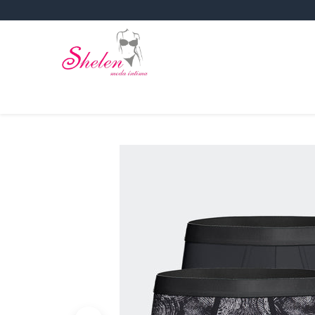
Inicio
Sujetadores
Corsetería
Lencería