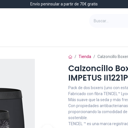
Envío peninsular a partir de 70€ gratis
Baño
Complementos
Hombre
Tienda
Calzoncillo Boxe
Calzoncillo Box
IMPETUS II1221
Pack de dos boxers (uno con estam
Fabricado con fibra TENCEL™ Lyoce
Más suave que la seda y más fres
Con propiedades antibacterianas, 
proporcionando la comodidad de 
sostenible.
TENCEL ™ es una marca registrad