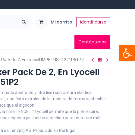
Mi carrito
Identificarse
Contáctenos
Abrir 
r Pack De 2, En Lyocell IMPETUS II1221P51P2
er Pack De 2, En Lyocell
P51P2
pado abstracto y otro liso) con cintura elástica.
ll, una fibra extraída de la madera de forma sostenible.
ca que el algodón.
la fibra TENCEL ™ Lyocell permite que la piel respire,
una segunda piel hecha a medida para un futuro más
a de Lenzing AG. Producido en Portugal.