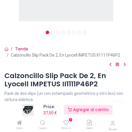
Tienda
Calzoncillo Slip Pack De 2, En Lyocell IMPETUS II1111P46P2
Calzoncillo Slip Pack De 2, En
Lyocell IMPETUS II1111P46P2
Pack de dos slips (un con estampado geométrico y otro liso) con
cintura elástica.
Fabricado con fibra TENCEL™ Lyocell, una fibra extraída de la
Price:
Agregar al carrito
madera de forma sostenible. Más suave que la seda y más fresca
37,50
€
que el algodón.
0
Con propiedades antibacterianas, la fibra TENCEL ™ Lyocell
Home
Search
Wishlist
Orders
Account
permite que la piel respire, proporcionando la comodidad de una