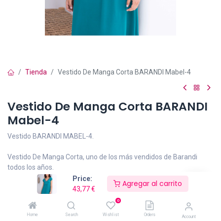
Tienda
Vestido De Manga Corta BARANDI Mabel-4
Vestido De Manga Corta BARANDI
Mabel-4
Vestido BARANDI MABEL-4.
Vestido De Manga Corta, uno de los más vendidos de Barandi
todos los años.
Price:
Agregar al carrito
En punto de viscosa y cortado bajo el pecho, disimula la barriga y
43,77
€
caderas.
0
Home
Search
Wishlist
Orders
Account
En tono verde,escote en pico con una favorecedora pedrería en