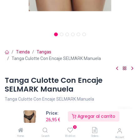
Tienda
Tangas
Tanga Culotte Con Encaje SELMARK Manuela
Tanga Culotte Con Encaje
SELMARK Manuela
Tanga Culotte Con Encaje SELMARK Manuela
Braguita culotte con delicados detalles de encaje.
Price:
Agregar al carrito
26,95
€
Una pieza que fusiona elegancia y confort, diseñada para mujeres
0
reales, libres y seguras.
Home
Search
Wishlist
Orders
Account