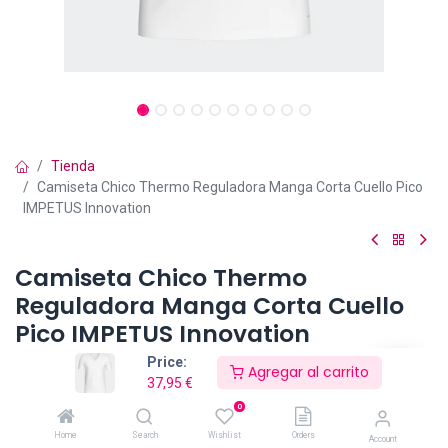
Tienda
Camiseta Chico Thermo Reguladora Manga Corta Cuello Pico
IMPETUS Innovation
Camiseta Chico Thermo
Reguladora Manga Corta Cuello
Pico IMPETUS Innovation
Price:
T-shirt cuello en pico reguladora de temperatura. Revolucionaria
Agregar al carrito
37,95
€
línea de ropa interior termorreguladora, fabricada con fibras
naturales - algodón y viscosa - que incorpora en su composición
0
Thermocoles ™ de Outlast
Home
Search
Wishlist
Orders
Account