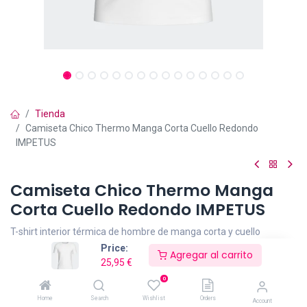
Tienda
Camiseta Chico Thermo Manga Corta Cuello Redondo
IMPETUS
Camiseta Chico Thermo Manga
Corta Cuello Redondo IMPETUS
T-shirt interior térmica de hombre de manga corta y cuello
redondo. Aísla la temperatura corporal reduciendo los peligros del
Price:
Agregar al carrito
excesivo enfriamiento producido por las bajas temperaturas. Sin
25,95
€
etiqueta interiores.
0
Fabricado en Portugal. Composición: 95% Poliéster + 5% Elastano
Home
Search
Wishlist
Orders
Account