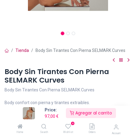
Tienda
Body Sin Tirantes Con Pierna SELMARK Curves
Body Sin Tirantes Con Pierna
SELMARK Curves
Body Sin Tirantes Con Pierna SELMARK Curves
Body confort con pierna y tirantes extraibles.
Price:
Agregar al carrito
Efecto segunda piel, cómodo, sencillo y ligero.
97,00
€
0
Moldea y estiliza.
Home
Search
Wishlist
Orders
Account