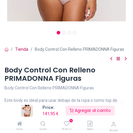
Tienda
Body Control Con Relleno PRIMADONNA Figuras
Body Control Con Relleno
PRIMADONNA Figuras
Body Control Con Relleno PRIMADONNA Figuras
Este body es ideal para usar debajo de la ropa o como top de
verano.
Price:
Agregar al carrito
141,95
€
Body con relleno.
0
Home
Search
Wishlist
Orders
Account
Confeccionado con una tela suave y flexible.