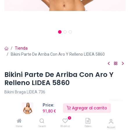
Tienda
Bikini Parte De Arriba Con Aro Y Relleno LIDEA 5860
Bikini Parte De Arriba Con Aro Y
Relleno LIDEA 5860
Bikini Braga LIDEA 736
Las copas se adaptan perfectamente al busto y lo realza
Price:
Agregar al carrito
proporcionando un escote muy sexy.
91,80
€
0
Los tirantes son regulables por la espalda.
Home
Search
Wishlist
Orders
Account