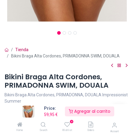
Tienda
Bikini Braga Alta Cordones, PRIMADONNA SWIM, DOUALA
Bikini Braga Alta Cordones,
PRIMADONNA SWIM, DOUALA
Bikini Braga Alta Cordones, PRIMADONNA, DOUALA Impressionist
Summer
Price:
Agregar al carrito
Corte alto con cordones que estiliza la silueta y ofrece una
59,95
€
cobertura favorecedora.
0
Home
Search
Wishlist
Orders
Account
Fabricada con materiales de alta calidad para garantizar