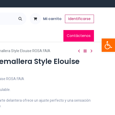
Mi carrito
Identificarse
Contáctenos
Abrir 
allera Style Elouise ROSA FAIA
mallera Style Elouise
uise ROSA FAIA
ulable.
 parte delantera ofrece un ajuste perfecto y una sensación
.