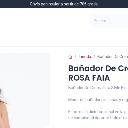
Envío peninsular a partir de 70€ gratis
Baño
Complementos
Hombre
Tienda
Bañador De Crem
Bañador De Cre
ROSA FAIA
Bañador De Cremallera Style Elo
Moderno bañador sin copas y reg
El forro elástico funcional en la
de comodidad durante todo el día