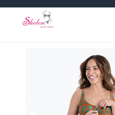
Inicio
Sujetadores
Corsetería
Lencería