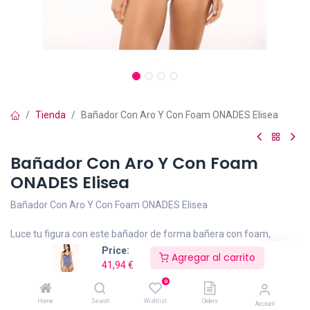
Tienda
Bañador Con Aro Y Con Foam ONADES Elisea
Bañador Con Aro Y Con Foam
ONADES Elisea
Bañador Con Aro Y Con Foam ONADES Elisea
Luce tu figura con este bañador de forma bañera con foam,
diseñado para ofrecer un realce natural y soporte cómodo.
Price:
Agregar al carrito
41,94
€
Su corte elegante y femenino estiliza el pecho mientras resalta
0
tus curvas con sensualidad, captando todas las miradas bajo el
Home
Search
Wishlist
Orders
Account
sol.