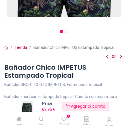
Tienda
Bañador Chico IMPETUS Estampado Tropical
Bañador Chico IMPETUS
Estampado Tropical
Bañador SHORT CORTO IMPETUS, Estampado tropical.
Bañador short con estampado tropical. Cuenta con una cintura
elástica ajustable, con cordón de ajuste y puntas metálicas.Posee
Price:
Agregar al carrito
bolsillos laterales y aberturas laterales que garantizan mayor
62,95
€
comodidad y libertad de movimientos, y tiene un largo corto.
0
Con un forro interior de malla tipo slip que brinda comodidad y
Home
Search
Wishlist
Orders
Account
soporte.La tecnología Fast Dry® proporciona un secado rápido.